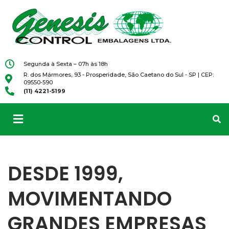
Segunda à Sexta – 07h às 18h
R. dos Mármores, 93 - Prosperidade, São Caetano do Sul - SP | CEP:
09550-590
(11) 4221-5199
DESDE 1999,
MOVIMENTANDO
GRANDES EMPRESAS